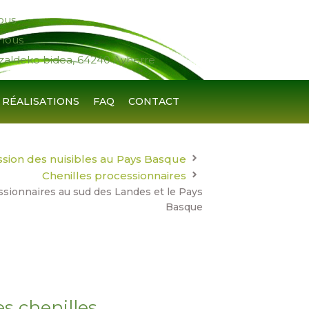
ous
nous
zaldeko bidea, 64240 Ayherre
RÉALISATIONS
FAQ
CONTACT
ssion des nuisibles au Pays Basque
Chenilles processionnaires
sionnaires au sud des Landes et le Pays
Basque
s chenilles