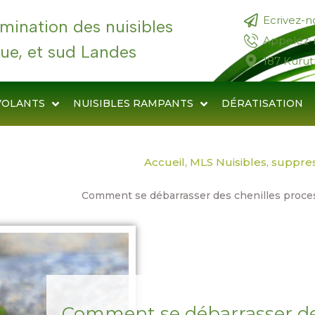
Ecrivez-n
limination des nuisibles
Appelez-
ue, et sud Landes
187 Kurut
VOLANTS
NUISIBLES RAMPANTS
DÉRATISATION
Accueil, MLS Nuisibles, suppre
Comment se débarrasser des chenilles proces
Comment se débarrasser de