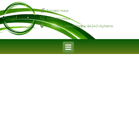
Ecrivez-nous
Appelez-nous
187 Kurutzaldeko bidea, 64240 Ayherre
DÉRATISATION
Spécialiste de la dératisation
Dans le Pays Basque et le sud des Landes
NOUS APPELER
NOUS APPELER