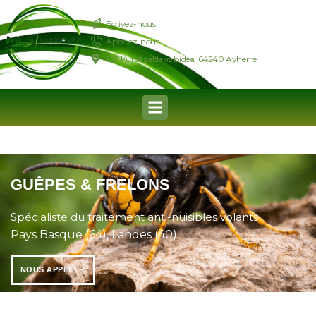
Ecrivez-nous
Appelez-nous
187 Kurutzaldeko bidea, 64240 Ayherre
GUÊPES & FRELONS
Spécialiste du traitement anti-nuisibles volants
Pays Basque (64), Landes (40)
NOUS APPELER
NOUS APPELER