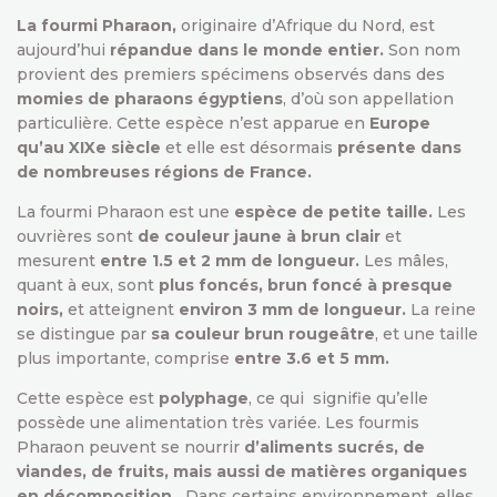
La fourmi Pharaon,
originaire d’Afrique du Nord, est
aujourd’hui
répandue dans le monde entier.
Son nom
provient des premiers spécimens observés dans des
momies de pharaons égyptiens
, d’où son appellation
particulière. Cette espèce n’est apparue en
Europe
qu’au XIXe siècle
et elle est désormais
présente dans
de nombreuses régions de France.
La fourmi Pharaon est une
espèce de petite taille.
Les
ouvrières sont
de couleur jaune à brun clair
et
mesurent
entre 1.5 et 2 mm de longueur.
Les mâles,
quant à eux, sont
plus foncés, brun foncé à presque
noirs,
et atteignent
environ 3 mm de longueur.
La reine
se distingue par
sa couleur brun rougeâtre
, et une taille
plus importante, comprise
entre 3.6 et 5 mm.
Cette espèce est
polyphage
, ce qui signifie qu’elle
possède une alimentation très variée. Les fourmis
Pharaon peuvent se nourrir
d’aliments sucrés, de
viandes, de fruits, mais aussi de matières organiques
en décomposition.
Dans certains environnement, elles