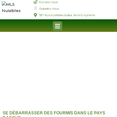
Ecrivez-nous
Appelez-nous
187 Kurutzaldeko bidea, 64240 Ayherre
FOURMIS
Spécialiste du traitement des nuisibles rampants
Pays Basque (64) et Sud des Landes (40)
NOUS APPELER
NOUS APPELER
SE DÉBARRASSER DES FOURMIS DANS LE PAYS