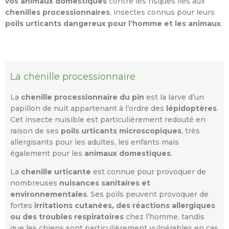
vos animaux domestiques
contre les risques liés aux
chenilles processionnaires
, insectes connus pour leurs
poils urticants dangereux pour l’homme et les animaux
.
La chenille processionnaire
La
chenille processionnaire du pin
est la larve d’un
papillon de nuit appartenant à l’ordre des
lépidoptères
.
Cet insecte nuisible est particulièrement redouté en
raison de ses
poils urticants microscopiques
, très
allergisants pour les adultes, les enfants mais
également pour les
animaux domestiques
.
La
chenille urticante
est connue pour provoquer de
nombreuses
nuisances sanitaires et
environnementales
. Ses poils peuvent provoquer de
fortes
irritations cutanées, des réactions allergiques
ou des troubles respiratoires
chez l’homme, tandis
que les chiens sont particulièrement vulnérables en cas