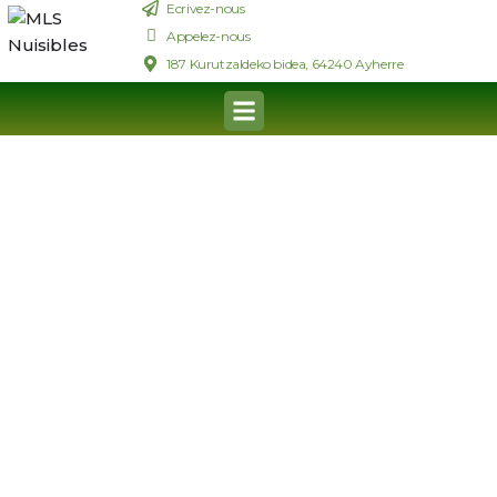
Ecrivez-nous
Appelez-nous
187 Kurutzaldeko bidea, 64240 Ayherre
CHENILLES
PROCESSIONNAIRES
Spécialiste du traitement contre les chenilles
processionnaires au Pays Basque et sud des Landes
NOUS APPELER
NOUS APPELER