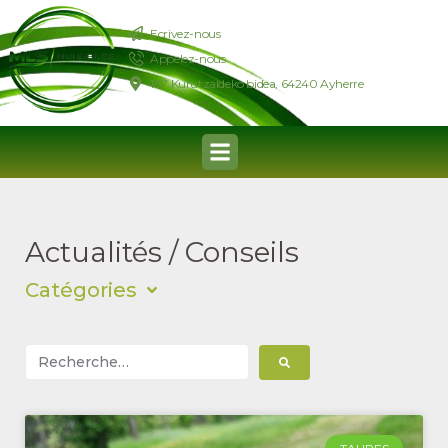
Ecrivez-nous
Appelez-nous
187 Kurutzaldeko bidea, 64240 Ayherre
Actualités / Conseils
Catégories